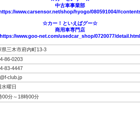
中古車事業部
https://www.carsensor.net/shop/hyogo/080591004/#content
☆カー！といえばグー☆
商用車専門店
https://www.goo-net.com/usedcar_shop/0720077/detail.htm
庫県三木市府内町13-3
4-86-0203
4-83-4447
o@f-club.jp
週水曜日
時00分～18時00分