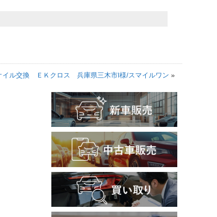
*オイル交換 ＥＫクロス 兵庫県三木市I様/スマイルワン
»