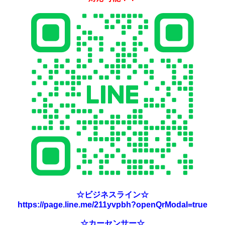
☆ビジネスライン☆
https://page.line.me/211yvpbh?openQrModal=true
☆カーセンサー☆