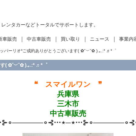
・レンタカーなどトータルでサポートします。
新車販売
中古車販売
買い取り
ニュース
事業内
リッパーリオ*ご成約ありがとうございます( ✿˘︶˘✿ ).｡.:* ♬*゜
︶˘✿ ).｡.:* ♬*゜
❝ スマイルワン ❞
兵庫県
三木市
中古車販売
⋅⋅⊱∘──────∘⊰⋅⋅⋅⋆─⋆⋅⋅⋅⊱∘──────∘⊰⋅