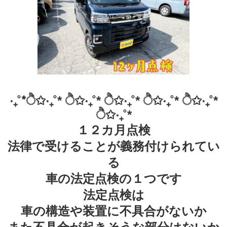
‧₊˚*ੈ✩‧₊˚* ੈ✩‧₊˚* ੈ✩‧₊˚* ੈ✩‧₊˚* ੈ✩‧₊˚*
ੈ✩‧₊˚*
１２カ月点検
法律で受けることが義務付けられてい
る
車の法定点検の１つです
法定点検は
車の構造や装置に不具合がないか