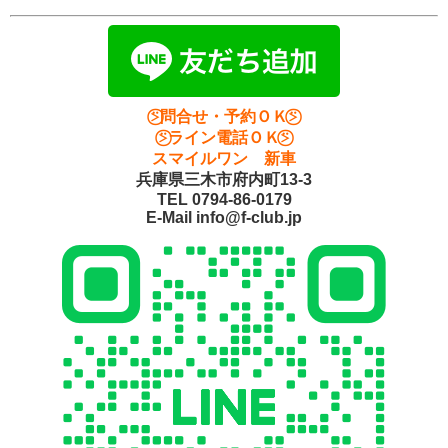
⍩⃝問合せ・予約ＯＫ⍩⃝
⍩⃝ライン電話ＯＫ⍩⃝
スマイルワン 新車
兵庫県三木市府内町13-3
TEL 0794-86-0179
E-Mail info@f-club.jp