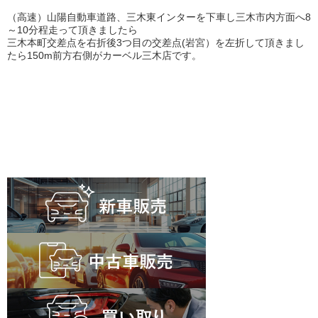
（高速）山陽自動車道路、三木東インターを下車し三木市内方面へ8
～10分程走って頂きましたら
三木本町交差点を右折後3つ目の交差点(岩宮）を左折して頂きまし
たら150m前方右側がカーベル三木店です。