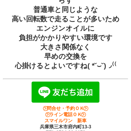
らず
普通車と同じような
高い回転数で走ることが多いため
エンジンオイルに
負担がかかりやすい環境です
大きさ関係なく
早めの交換を
心掛けるとよいですね( *˘⌣˘)◞⁽⁽
⍩⃝問合せ・予約ＯＫ⍩⃝
⍩⃝ライン電話ＯＫ⍩⃝
スマイルワン 新車
兵庫県三木市府内町13-3