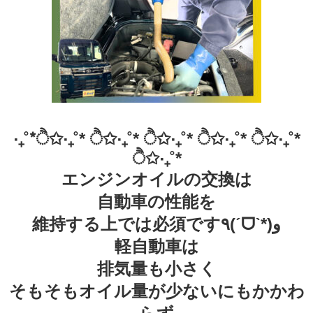
‧₊˚*ੈ✩‧₊˚* ੈ✩‧₊˚* ੈ✩‧₊˚* ੈ✩‧₊˚* ੈ✩‧₊˚*
ੈ✩‧₊˚*
エンジンオイルの交換は
自動車の性能を
維持する上では必須です٩(ˊᗜˋ*)و
軽自動車は
排気量も小さく
そもそもオイル量が少ないにもかかわ