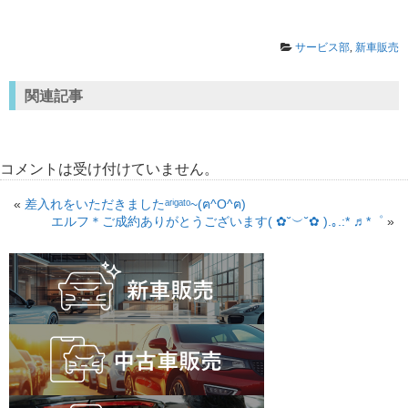
サービス部
,
新車販売
関連記事
コメントは受け付けていません。
«
差入れをいただきましたᵃʳⁱᵍᵃᵗᵒ~(ฅ^О^ฅ)
エルフ＊ご成約ありがとうございます( ✿˘︶˘✿ ).｡.:* ♬*゜
»