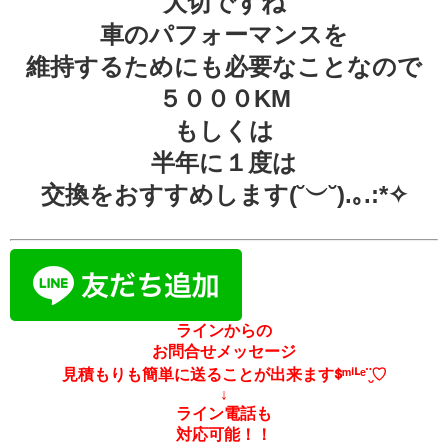
大切ですね
車のパフォーマンスを
維持するためにも必要なことなので
５０００KM
もしくは
半年に１度は
交換をおすすめします(˘︶˘).｡.:*✧
ラインからの
お問合せメッセージ
見積もりも簡単に送ることが出来ますᙚᵐⁱᒻᵉ¨̮♡
↓
ライン電話も
対応可能！！