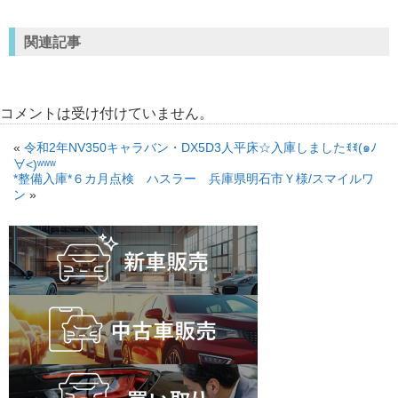
関連記事
コメントは受け付けていません。
«
令和2年NV350キャラバン・DX5D3人平床☆入庫しましたꉂꉂ(๑ﾉ
∀˂)ʷʷʷ
*整備入庫*６カ月点検 ハスラー 兵庫県明石市Ｙ様/スマイルワ
ン
»