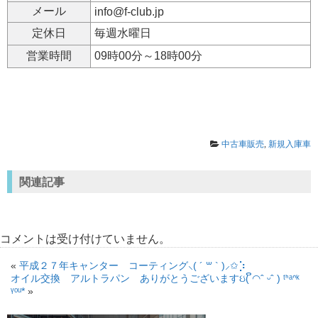
メール
info@f-club.jp
定休日
毎週水曜日
営業時間
09時00分～18時00分
中古車販売
,
新規入庫車
関連記事
コメントは受け付けていません。
«
平成２７年キャンター コーティング⸜( ´ ꒳ ` )⸝✩︎⡱
オイル交換 アルトラパン ありがとうございますઇ( ິ◠ˆ ᵕˆ ) ᵗᑋᵃᐢᵏ
ᵞᵒᵘ*
»