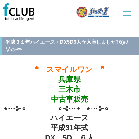
ホーム
中古車販売
新規入庫車
平成３１年ハイエース・DX5D6人☆入庫しましたꉂꉂ(๑ﾉ∀˂)ʷʷʷ
平成３１年ハイエース・DX5D6人☆入庫しましたꉂꉂ(๑ﾉ
∀˂)ʷʷʷ
❝ スマイルワン ❞
兵庫県
三木市
中古車販売
⋆⋅⋅⋅⊱∘──────∘⊰⋅⋅⋅⋆─⋆⋅⋅⋅⊱∘──────
ハイエース
平成31年式
DX 5D ６人