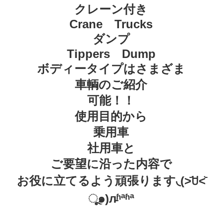
クレーン付き
Crane Trucks
ダンプ
Tippers Dump
ボディータイプはさまざま
車輌のご紹介
可能！！
使用目的から
乗用車
社用車と
ご要望に沿った内容で
お役に立てるよう頑張ります◟(˃᷄ꇴ˂᷅
ૂ๑)л̵ʱªʱª