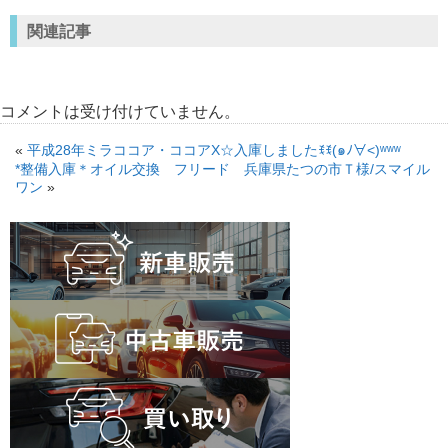
関連記事
コメントは受け付けていません。
«
平成28年ミラココア・ココアX☆入庫しましたꉂꉂ(๑ﾉ∀˂)ʷʷʷ
*整備入庫＊オイル交換 フリード 兵庫県たつの市Ｔ様/スマイル
ワン
»