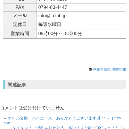
FAX
0794-83-4447
メール
info@f-club.jp
定休日
毎週水曜日
営業時間
09時00分～18時00分
中古車販売
,
整備情報
関連記事
コメントは受け付けていません。
«
オイル交換 ハイエース ありがとうございますઇ( ິ◠ˆ ᵕˆ ) ᵗᑋᵃᐢᵏ
ᵞᵒᵘ*
タイタン＊ご成約ありがとうございます( ✿˘︶˘✿ ).｡.:* ♬*゜
»