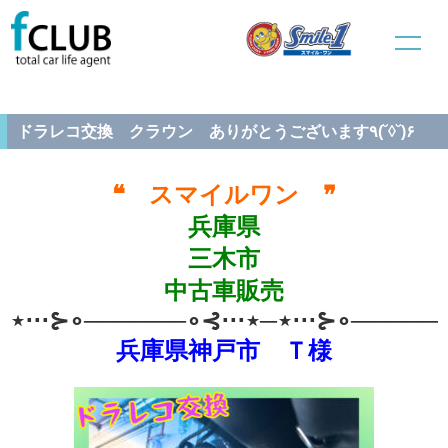
ホーム
中古車販売
整備情報
ドラレコ交換 クラウン ありがとうございます٩(˘◊˘)۶
ドラレコ交換 クラウン ありがとうございます٩(˘◊˘)۶
❝ スマイルワン ❞
兵庫県
三木市
中古車販売
⋆⋅⋅⋅⊱∘──────∘⊰⋅⋅⋅⋆─⋆⋅⋅⋅⊱∘──────
兵庫県神戸市 Ｔ様