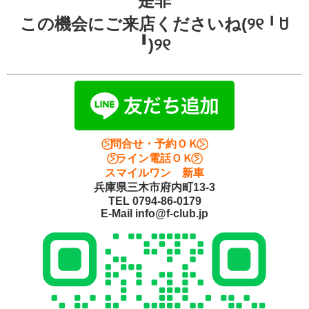
是非
この機会にご来店くださいね(୨୧╹ꇴ
╹)୨୧
⍩⃝問合せ・予約ＯＫ⍩⃝
⍩⃝ライン電話ＯＫ⍩⃝
スマイルワン 新車
兵庫県三木市府内町13-3
TEL 0794-86-0179
E-Mail info@f-club.jp