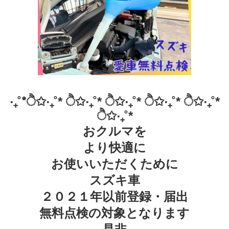
‧₊˚*ੈ✩‧₊˚* ੈ✩‧₊˚* ੈ✩‧₊˚* ੈ✩‧₊˚* ੈ✩‧₊˚*
ੈ✩‧₊˚*
おクルマを
より快適に
お使いいただくために
スズキ車
２０２１年以前登録・届出
無料点検の対象となります