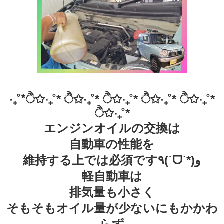
‧₊˚*ੈ✩‧₊˚* ੈ✩‧₊˚* ੈ✩‧₊˚* ੈ✩‧₊˚* ੈ✩‧₊˚*
ੈ✩‧₊˚*
エンジンオイルの交換は
自動車の性能を
維持する上では必須です٩(ˊᗜˋ*)و
軽自動車は
排気量も小さく
そもそもオイル量が少ないにもかかわ