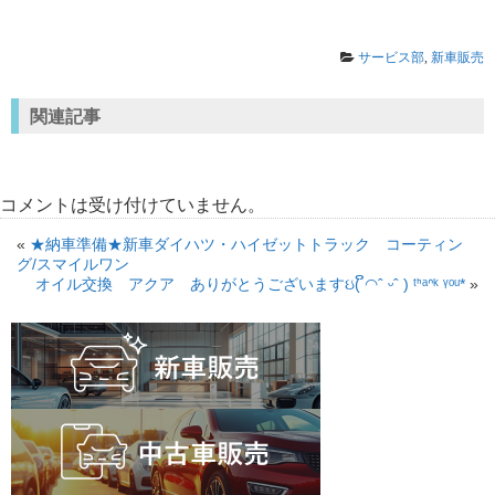
サービス部
,
新車販売
関連記事
コメントは受け付けていません。
«
★納車準備★新車ダイハツ・ハイゼットトラック コーティン
グ/スマイルワン
オイル交換 アクア ありがとうございますઇ( ິ◠ˆ ᵕˆ ) ᵗᑋᵃᐢᵏ ᵞᵒᵘ*
»