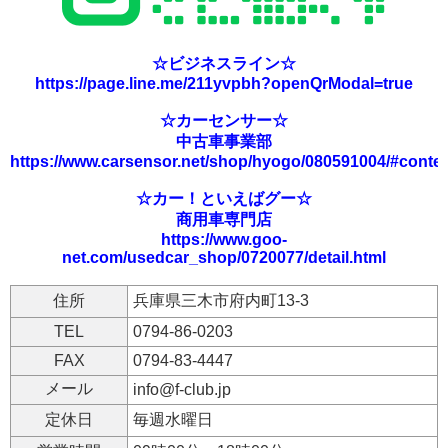
☆ビジネスライン☆
https://page.line.me/211yvpbh?openQrModal=true
☆カーセンサー☆
中古車事業部
https://www.carsensor.net/shop/hyogo/080591004/#conte
☆カー！といえばグー☆
商用車専門店
https://www.goo-
net.com/usedcar_shop/0720077/detail.html
住所
兵庫県三木市府内町13-3
TEL
0794-86-0203
FAX
0794-83-4447
メール
info@f-club.jp
定休日
毎週水曜日