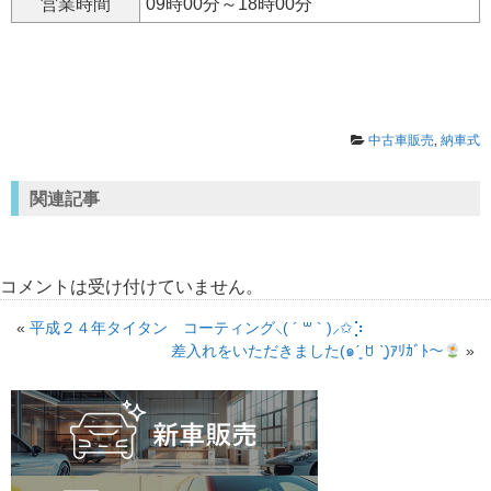
営業時間
09時00分～18時00分
中古車販売
,
納車式
関連記事
コメントは受け付けていません。
«
平成２４年タイタン コーティング⸜( ´ ꒳ ` )⸝✩︎⡱
差入れをいただきました(๑ˊ͈ ꇴ ˋ͈)ｱﾘｶﾞﾄ〜
»