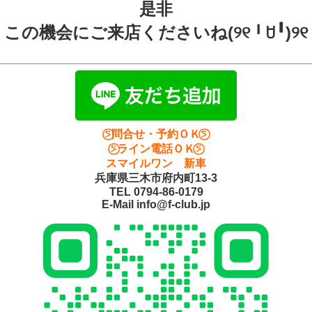
是非
この機会にご来店くださいね(୨୧╹ꇴ╹)୨୧
⍩⃝問合せ・予約ＯＫ⍩⃝
⍩⃝ライン電話ＯＫ⍩⃝
スマイルワン 新車
兵庫県三木市府内町13-3
TEL 0794-86-0179
E-Mail info@f-club.jp