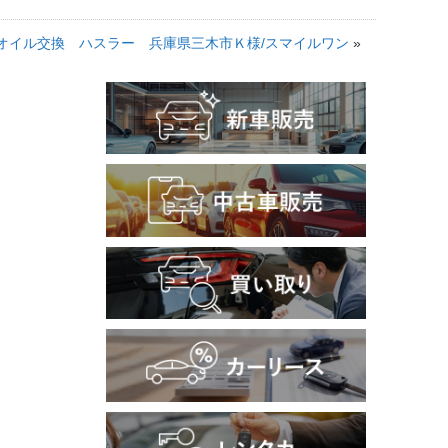
＊オイル交換 ハスラー 兵庫県三木市Ｋ様/スマイルワン
»