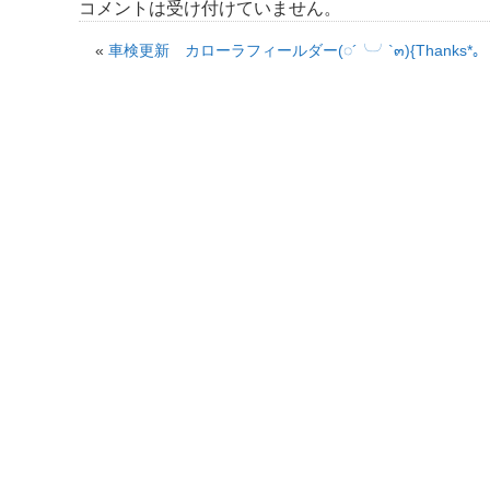
コメントは受け付けていません。
«
車検更新 カローラフィールダー(◌´╰╯`๓){Thanks*｡