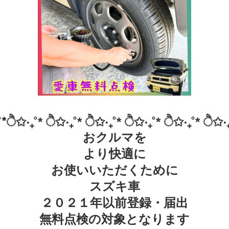
₊˚*ੈ✩‧₊˚* ੈ✩‧₊˚* ੈ✩‧₊˚* ੈ✩‧₊˚* ੈ✩‧₊˚* ੈ✩‧₊
おクルマを
より快適に
お使いいただくために
スズキ車
２０２１年以前登録・届出
無料点検の対象となります