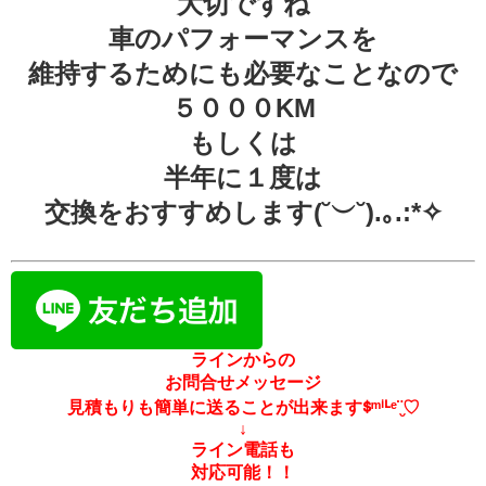
大切ですね
車のパフォーマンスを
維持するためにも必要なことなので
５０００KM
もしくは
半年に１度は
交換をおすすめします(˘︶˘).｡.:*✧
ラインからの
お問合せメッセージ
見積もりも簡単に送ることが出来ますᙚᵐⁱᒻᵉ¨̮♡
↓
ライン電話も
対応可能！！