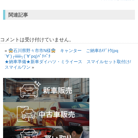
関連記事
コメントは受け付けていません。
«
石川県野々市市N様
キャンター ご納車ｵﾒﾃﾞﾄｳ(pq
´∀`)┌iiiiii┐(´∀`pq)ﾊﾟﾁﾊﾟﾁ
★納車準備★新車ダイハツ・ミライース スマイルセット取付け/
スマイルワン
»