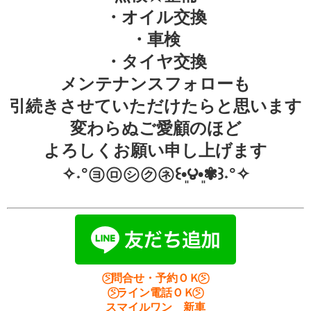
・オイル交換
・車検
・タイヤ交換
メンテナンスフォローも
引続きさせていただけたらと思います
変わらぬご愛顧のほど
よろしくお願い申し上げます
✧˖°㋵㋺㋛㋗㋧꒰•͈౪•͈✾꒱˖°✧
⍩⃝問合せ・予約ＯＫ⍩⃝
⍩⃝ライン電話ＯＫ⍩⃝
スマイルワン 新車