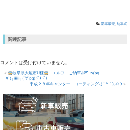
新車販売
,
納車式
関連記事
コメントは受け付けていません。
«
岐阜県大垣市U様
エルフ ご納車ｵﾒﾃﾞﾄｳ(pq
´∀`)┌iiiiii┐(´∀`pq)ﾊﾟﾁﾊﾟﾁ
平成２８年キャンター コーティング⸜( ´ ꒳ ` )⸝✩︎⡱
»