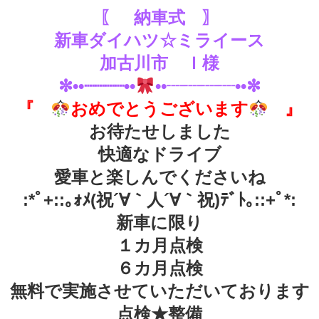
〖 納車式 〗
新車ダイハツ☆ミライース
加古川市 Ｉ様
✼••┈┈┈┈••
••┈┈┈┈••✼
『
おめでとうございます
』
お待たせしました
快適なドライブ
愛車と楽しんでくださいね
:*ﾟ+::｡ｫﾒ(祝´∀｀人´∀｀祝)ﾃﾞﾄ｡::+ﾟ*:
新車に限り
１カ月点検
６カ月点検
無料で実施させていただいております
点検★整備