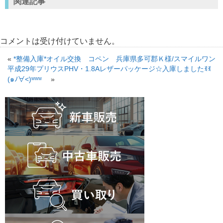
関連記事
コメントは受け付けていません。
«
*整備入庫*オイル交換 コペン 兵庫県多可郡Ｋ様/スマイルワン
平成29年プリウスPHV・1.8Aレザーパッケージ☆入庫しましたꉂꉂ
(๑ﾉ∀˂)ʷʷʷ
»