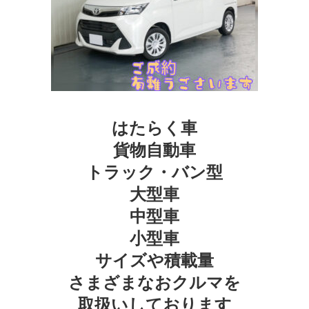
はたらく車
貨物自動車
トラック・バン型
大型車
中型車
小型車
サイズや積載量
さまざまなおクルマを
取扱いしております