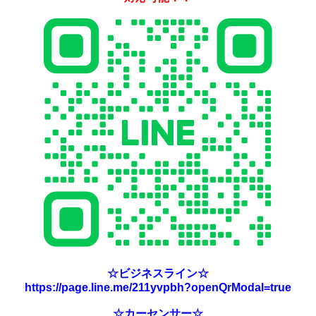
☆ビジネスライン☆
https://page.line.me/211yvpbh?openQrModal=true
☆カーセンサー☆