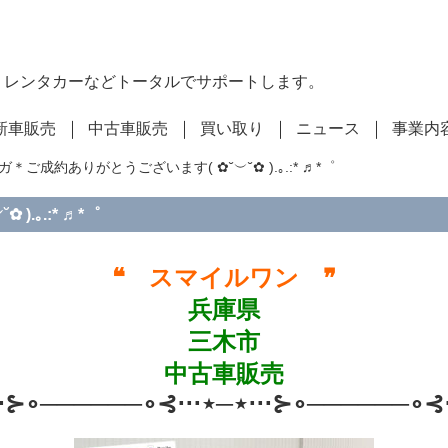
・レンタカーなどトータルでサポートします。
新車販売
中古車販売
買い取り
ニュース
事業内
＊ご成約ありがとうございます( ✿˘︶˘✿ ).｡.:* ♬*゜
.｡.:* ♬*゜
❝ スマイルワン ❞
兵庫県
三木市
中古車販売
⋅⋅⊱∘──────∘⊰⋅⋅⋅⋆─⋆⋅⋅⋅⊱∘──────∘⊰⋅