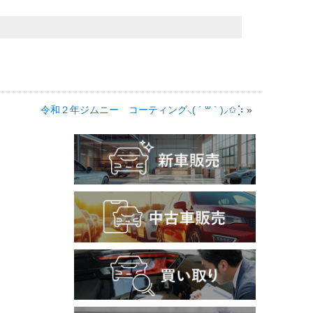
令和２年ジムニー コーティング⸜( ´ ꒳ ` )⸝✩︎⡱
»