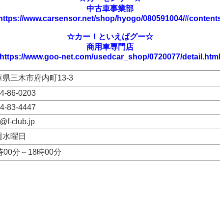
中古車事業部
https://www.carsensor.net/shop/hyogo/080591004/#content
☆カー！といえばグー☆
商用車専門店
https://www.goo-net.com/usedcar_shop/0720077/detail.htm
庫県三木市府内町13-3
4-86-0203
4-83-4447
o@f-club.jp
週水曜日
時00分～18時00分