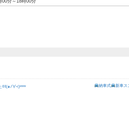
時00分～18時00分
納車式
新車ス
(๑ﾉ∀˂)ʷʷʷ