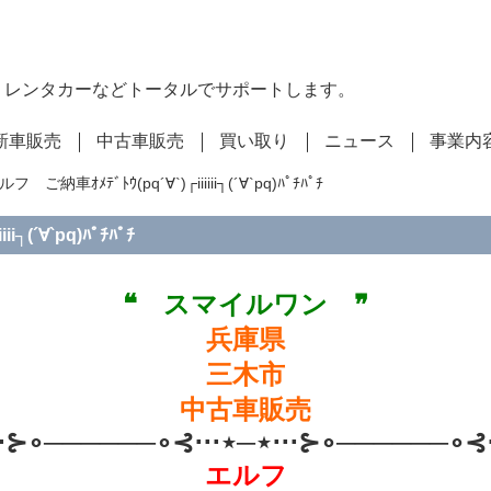
・レンタカーなどトータルでサポートします。
新車販売
中古車販売
買い取り
ニュース
事業内
 ご納車ｵﾒﾃﾞﾄｳ(pq´∀`)┌iiiiii┐(´∀`pq)ﾊﾟﾁﾊﾟﾁ
┐(´∀`pq)ﾊﾟﾁﾊﾟﾁ
❝ スマイルワン ❞
兵庫県
三木市
中古車販売
⋅⋅⊱∘──────∘⊰⋅⋅⋅⋆─⋆⋅⋅⋅⊱∘──────∘⊰⋅
エルフ