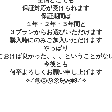
全国どこでも
保証対応が受けられます
保証期間は
１年・２年・３年間と
３プランからお選びいただけます
購入時にのみご加入いただけます
やっぱり
ておけば良かった、、、ということがな
今後とも
何卒よろしくお願い申し上げます
✧˖°㋵㋺㋛㋗꒰•͈౪•͈✾꒱˖°✧