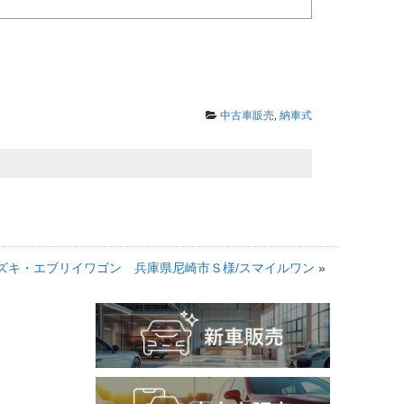
中古車販売
,
納車式
ズキ・エブリイワゴン 兵庫県尼崎市Ｓ様/スマイルワン
»