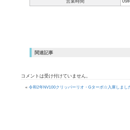
営業時間
09
関連記事
コメントは受け付けていません。
«
令和2年NV100クリッパーリオ・Gターボ☆入庫しましたꉂꉂ