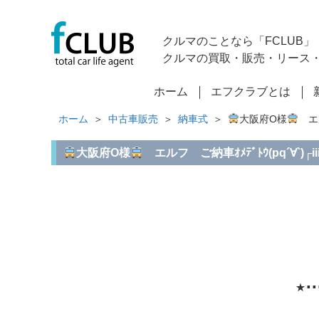
クルマのことなら「FCLUB」
クルマの買取・販売・リース
ホーム
エフクラブとは
ホーム
中古車販売
納車式
大阪府O様
エルフ
大阪府O様
エルフ ご納車ｵﾒﾃﾞﾄｳ(pq´∀`)┌iiiiii
⋆⋅