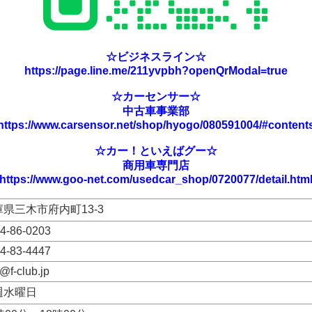
☆ビジネスライン☆
https://page.line.me/211yvpbh?openQrModal=true
☆カーセンサー☆
中古車事業部
https://www.carsensor.net/shop/hyogo/080591004/#content
☆カー！といえばグー☆
商用車専門店
https://www.goo-net.com/usedcar_shop/0720077/detail.htm
庫県三木市府内町13-3
4-86-0203
4-83-4447
o@f-club.jp
週水曜日