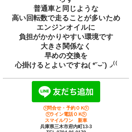
普通車と同じような
高い回転数で走ることが多いため
エンジンオイルに
負担がかかりやすい環境です
大きさ関係なく
早めの交換を
心掛けるとよいですね( *˘⌣˘)◞⁽⁽
⍩⃝問合せ・予約ＯＫ⍩⃝
⍩⃝ライン電話ＯＫ⍩⃝
スマイルワン 新車
兵庫県三木市府内町13-3