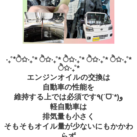
‧₊˚*ੈ✩‧₊˚* ੈ✩‧₊˚* ੈ✩‧₊˚* ੈ✩‧₊˚* ੈ✩‧₊˚*
ੈ✩‧₊˚*
エンジンオイルの交換は
自動車の性能を
維持する上では必須です٩(ˊᗜˋ*)و
軽自動車は
排気量も小さく
そもそもオイル量が少ないにもかかわ
らず