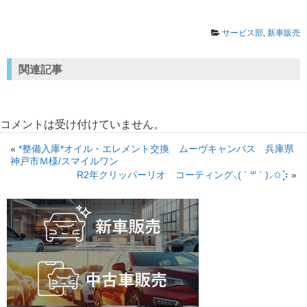
サービス部
,
新車販売
関連記事
コメントは受け付けていません。
«
*整備入庫*オイル・エレメント交換 ムーヴキャンバス 兵庫県
神戸市Ｍ様/スマイルワン
R2年クリッパーリオ コーティング⸜( ´ ꒳ ` )⸝✩︎⡱
»