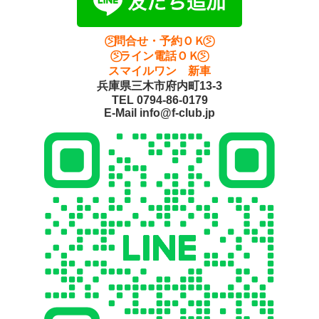
⍩⃝問合せ・予約ＯＫ⍩⃝
⍩⃝ライン電話ＯＫ⍩⃝
スマイルワン 新車
兵庫県三木市府内町13-3
TEL 0794-86-0179
E-Mail info@f-club.jp