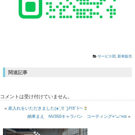
サービス部
,
新車販売
関連記事
コメントは受け付けていません。
«
差入れをいただきました(๑ˊ͈ ꇴ ˋ͈)ｱﾘｶﾞﾄ〜
納車まえ NV350キャラバン コーティング⌯ᵔ⩊ᵔ⌯ಣ
»