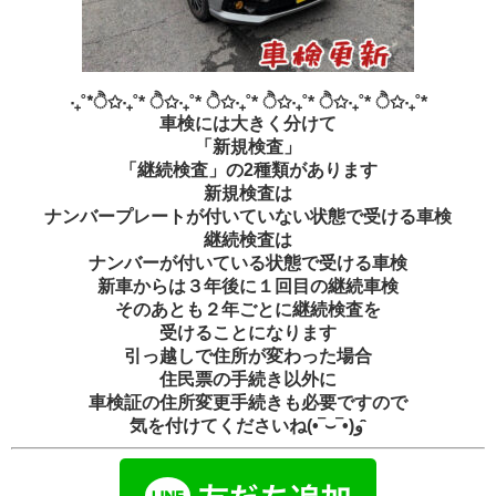
‧₊˚*ੈ✩‧₊˚* ੈ✩‧₊˚* ੈ✩‧₊˚* ੈ✩‧₊˚* ੈ✩‧₊˚* ੈ✩‧₊˚*
車検には大きく分けて
「新規検査」
「継続検査」の2種類があります
新規検査は
ナンバープレートが付いていない状態で受ける車検
継続検査は
ナンバーが付いている状態で受ける車検
新車からは３年後に１回目の継続車検
そのあとも２年ごとに継続検査を
受けることになります
引っ越しで住所が変わった場合
住民票の手続き以外に
車検証の住所変更手続きも必要ですので
気を付けてくださいね(•‾⌣‾•)و ̑̑