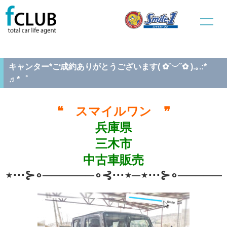
ホーム
中古車販売
ご成約車両情報
キャンター*ご成約ありがとうございます( ✿˘︶˘✿ ).｡.:* ♬*゜
キャンター*ご成約ありがとうございます( ✿˘︶˘✿ ).｡.:*
♬*゜
❝ スマイルワン ❞
兵庫県
三木市
中古車販売
⋆⋅⋅⋅⊱∘──────∘⊰⋅⋅⋅⋆─⋆⋅⋅⋅⊱∘──────