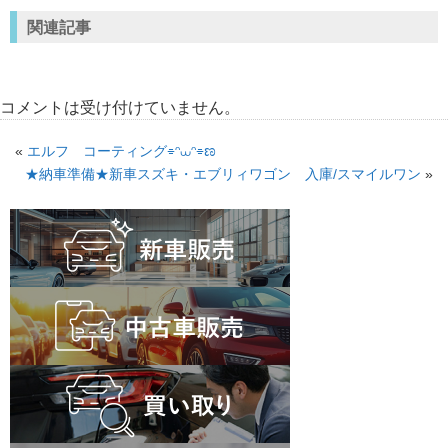
関連記事
コメントは受け付けていません。
«
エルフ コーティング⌯ᵔ⩊ᵔ⌯ಣ
★納車準備★新車スズキ・エブリィワゴン 入庫/スマイルワン
»