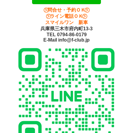
⍩⃝問合せ・予約ＯＫ⍩⃝
⍩⃝ライン電話ＯＫ⍩⃝
スマイルワン 新車
兵庫県三木市府内町13-3
TEL 0794-86-0179
E-Mail info@f-club.jp