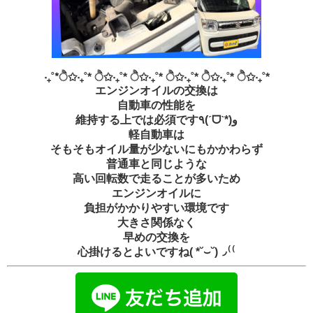
‧₊˚*ੈ✩‧₊˚* ੈ✩‧₊˚* ੈ✩‧₊˚* ੈ✩‧₊˚* ੈ✩‧₊˚* ੈ✩‧₊˚*
エンジンオイルの交換は
自動車の性能を
維持する上では必須です٩(ˊᗜˋ*)و
軽自動車は
そもそもオイル量が少ないにもかかわらず
普通車と同じような
高い回転数で走ることが多いため
エンジンオイルに
負担がかかりやすい環境です
大きさ関係なく
早めの交換を
心掛けるとよいですね( *˘⌣˘)◞⁽⁽