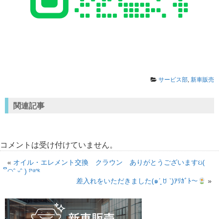
サービス部
,
新車販売
関連記事
コメントは受け付けていません。
«
オイル・エレメント交換 クラウン ありがとうございますઇ(
ິ◠ˆ ᵕˆ ) ᵗᑋᵃᐢᵏ
差入れをいただきました(๑ˊ͈ ꇴ ˋ͈)ｱﾘｶﾞﾄ〜
»