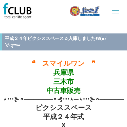
ホーム
中古車販売
新規入庫車
平成２４年ピクシススペース☆入庫しましたꉂꉂ(๑ﾉ∀˂)ʷʷʷ
平成２４年ピクシススペース☆入庫しましたꉂꉂ(๑ﾉ
∀˂)ʷʷʷ
❝ スマイルワン ❞
兵庫県
三木市
中古車販売
⋆⋅⋅⋅⊱∘──────∘⊰⋅⋅⋅⋆─⋆⋅⋅⋅⊱∘──────
ピクシススペース
平成２４年式
X