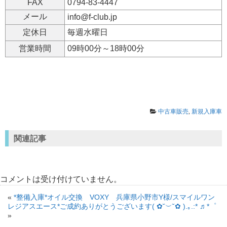
FAX
0794-83-4447
メール
info@f-club.jp
定休日
毎週水曜日
営業時間
09時00分～18時00分
中古車販売
,
新規入庫車
関連記事
コメントは受け付けていません。
«
*整備入庫*オイル交換 VOXY 兵庫県小野市Y様/スマイルワン
レジアスエース*ご成約ありがとうございます( ✿˘︶˘✿ ).｡.:* ♬*゜
»