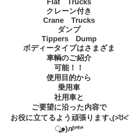
Flat Trucks
クレーン付き
Crane Trucks
ダンプ
Tippers Dump
ボディータイプはさまざま
車輌のご紹介
可能！！
使用目的から
乗用車
社用車と
ご要望に沿った内容で
お役に立てるよう頑張ります◟(˃᷄ꇴ˂᷅
ૂ๑)л̵ʱªʱª