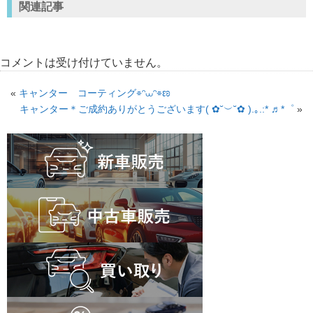
関連記事
コメントは受け付けていません。
«
キャンター コーティング⌯ᵔ⩊ᵔ⌯ಣ
キャンター＊ご成約ありがとうございます( ✿˘︶˘✿ ).｡.:* ♬*゜
»