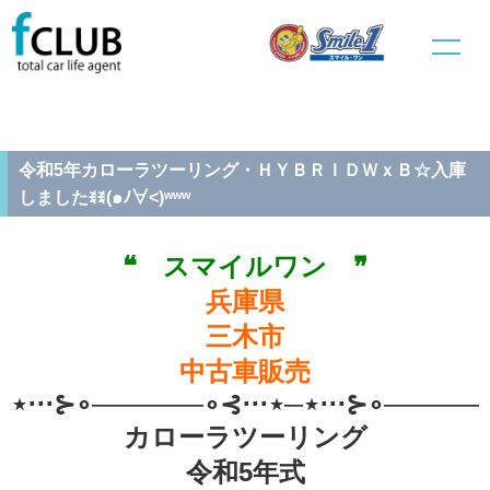
ホーム
中古車販売
新規入庫車
令和5年カローラツーリング・ＨＹＢＲＩＤＷｘＢ☆入庫しましたꉂꉂ
(๑ﾉ∀˂)ʷʷʷ
令和5年カローラツーリング・ＨＹＢＲＩＤＷｘＢ☆入庫
しましたꉂꉂ(๑ﾉ∀˂)ʷʷʷ
❝ スマイルワン ❞
兵庫県
三木市
中古車販売
⋆⋅⋅⋅⊱∘──────∘⊰⋅⋅⋅⋆─⋆⋅⋅⋅⊱∘──────
カローラツーリング
令和5年式