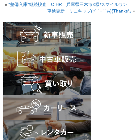
«
*整備入庫*継続検査 C-HR 兵庫県三木市K様/スマイルワン
車検更新 ミニキャブ(◌´╰╯`๓){Thanks*｡
»