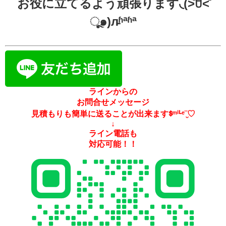
お役に立てるよう頑張ります◟(˃᷄ꇴ˂᷅
ૂ๑)л̵ʱªʱª
ラインからの
お問合せメッセージ
見積もりも簡単に送ることが出来ますᙚᵐⁱᒻᵉ¨̮♡
↓
ライン電話も
対応可能！！