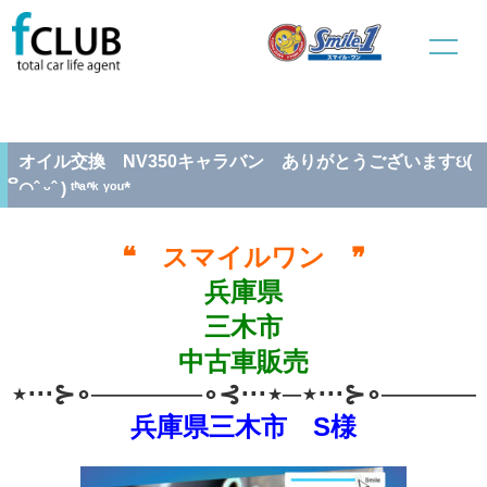
ホーム
中古車販売
整備情報
オイル交換 NV350キャラバン ありがとうございますઇ( ິ◠ˆ ᵕˆ )
ᵗᑋᵃᐢᵏ ᵞᵒᵘ*
オイル交換 NV350キャラバン ありがとうございますઇ(
ິ◠ˆ ᵕˆ ) ᵗᑋᵃᐢᵏ ᵞᵒᵘ*
❝ スマイルワン ❞
兵庫県
三木市
中古車販売
⋆⋅⋅⋅⊱∘──────∘⊰⋅⋅⋅⋆─⋆⋅⋅⋅⊱∘──────
兵庫県三木
市 S様