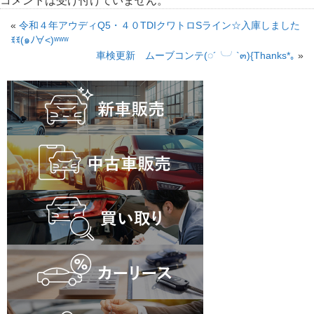
コメントは受け付けていません。
«
令和４年アウディQ5・４０TDIクワトロSライン☆入庫しました
ꉂꉂ(๑ﾉ∀˂)ʷʷʷ
車検更新 ムーブコンテ(◌´╰╯`๓){Thanks*｡
»