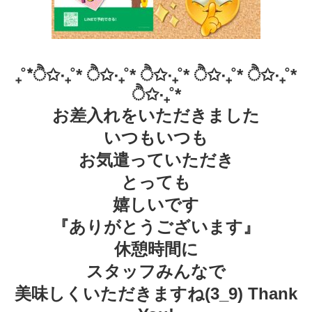
₊˚*ੈ✩‧₊˚* ੈ✩‧₊˚* ੈ✩‧₊˚* ੈ✩‧₊˚* ੈ✩‧₊˚*
ੈ✩‧₊˚*
お差入れをいただきました
いつもいつも
お気遣っていただき
とっても
嬉しいです
『ありがとうございます』
休憩時間に
スタッフみんなで
美味しくいただきますね(3_9) Thank