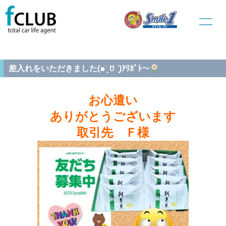
ホーム
新車販売
新車事業部ブログ
差入れをいただきました(๑ˊ͈ ꇴ ˋ͈)ｱﾘｶﾞﾄ〜
差入れをいただきました(๑ˊ͈ ꇴ ˋ͈)ｱﾘｶﾞﾄ〜
お心遣い
ありがとうございます
取引先 Ｆ様