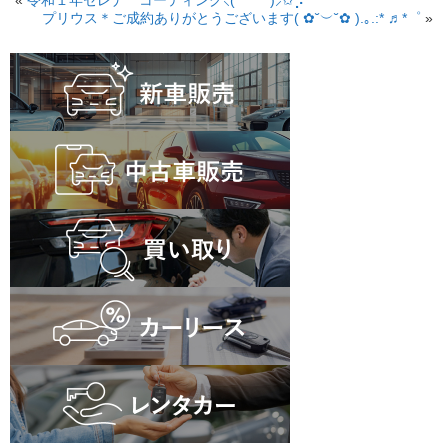
«
令和１年セレナ コーティング⸜( ´ ꒳ ` )⸝✩︎⡱
プリウス＊ご成約ありがとうございます( ✿˘︶˘✿ ).｡.:* ♬*゜
»