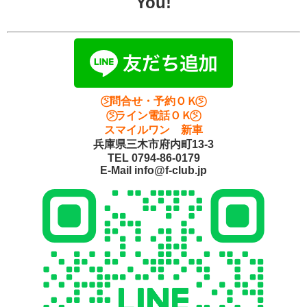
You!
⍩⃝問合せ・予約ＯＫ⍩⃝
⍩⃝ライン電話ＯＫ⍩⃝
スマイルワン 新車
兵庫県三木市府内町13-3
TEL 0794-86-0179
E-Mail info@f-club.jp