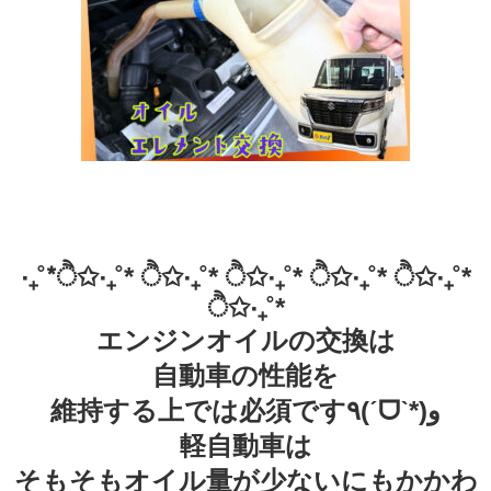
‧₊˚*ੈ✩‧₊˚* ੈ✩‧₊˚* ੈ✩‧₊˚* ੈ✩‧₊˚* ੈ✩‧₊˚*
ੈ✩‧₊˚*
エンジンオイルの交換は
自動車の性能を
維持する上では必須です٩(ˊᗜˋ*)و
軽自動車は
そもそもオイル量が少ないにもかかわ