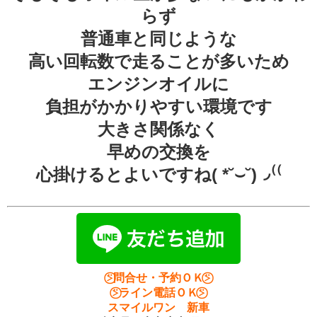
らず
普通車と同じような
高い回転数で走ることが多いため
エンジンオイルに
負担がかかりやすい環境です
大きさ関係なく
早めの交換を
心掛けるとよいですね( *˘⌣˘)◞⁽⁽
⍩⃝問合せ・予約ＯＫ⍩⃝
⍩⃝ライン電話ＯＫ⍩⃝
スマイルワン 新車