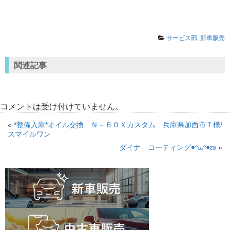
サービス部
,
新車販売
関連記事
コメントは受け付けていません。
«
*整備入庫*オイル交換 Ｎ－ＢＯＸカスタム 兵庫県加西市Ｔ様/
スマイルワン
ダイナ コーティング⌯ᵔ⩊ᵔ⌯ಣ
»