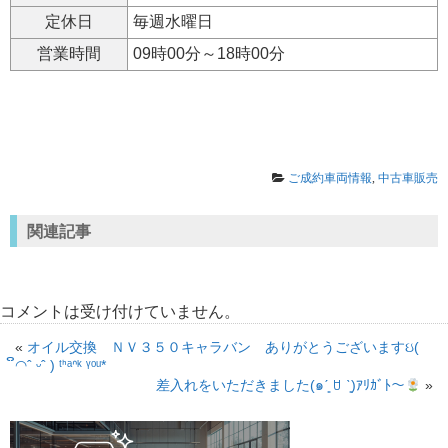
定休日
毎週水曜日
営業時間
09時00分～18時00分
ご成約車両情報
,
中古車販売
関連記事
コメントは受け付けていません。
«
オイル交換 ＮＶ３５０キャラバン ありがとうございますઇ(
ິ◠ˆ ᵕˆ ) ᵗᑋᵃᐢᵏ ᵞᵒᵘ*
差入れをいただきました(๑ˊ͈ ꇴ ˋ͈)ｱﾘｶﾞﾄ〜
»