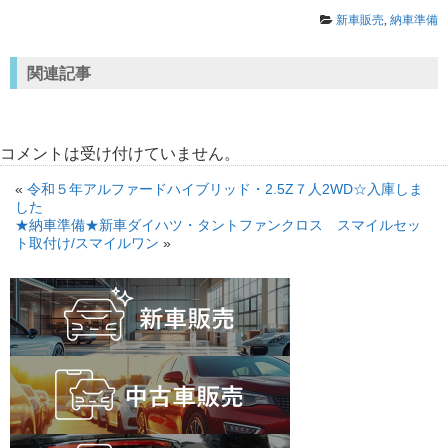
新車販売
,
納車準備
関連記事
コメントは受け付けていません。
«
令和５年アルファードハイブリッド・2.5Z７人2WD☆入庫しま
した
★納車準備★新車ダイハツ・タントファンクロス スマイルセッ
ト取付け/スマイルワン
»