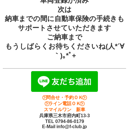
車両登録が済み
次は
納車までの間に自動車保険の手続きも
サポートさせていただきます
ご納車まで
もうしばらくお待ちくださいね(人*´∀
｀)｡*ﾟ+
⍩⃝問合せ・予約ＯＫ⍩⃝
⍩⃝ライン電話ＯＫ⍩⃝
スマイルワン 新車
兵庫県三木市府内町13-3
TEL 0794-86-0179
E-Mail info@f-club.jp