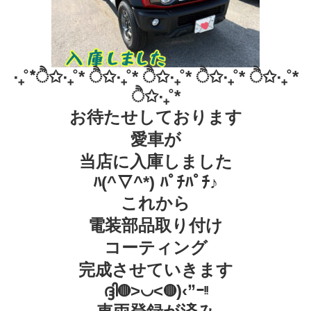
‧₊˚*ੈ✩‧₊˚* ੈ✩‧₊˚* ੈ✩‧₊˚* ੈ✩‧₊˚* ੈ✩‧₊˚*
ੈ✩‧₊˚*
お待たせしております
愛車が
当店に入庫しました
ﾊ(^▽^*) ﾊﾟﾁﾊﾟﾁ♪
これから
電装部品取り付け
コーティング
完成させていきます
ദ്ദി◍>◡<◍)‹”ｰᵎᵎ