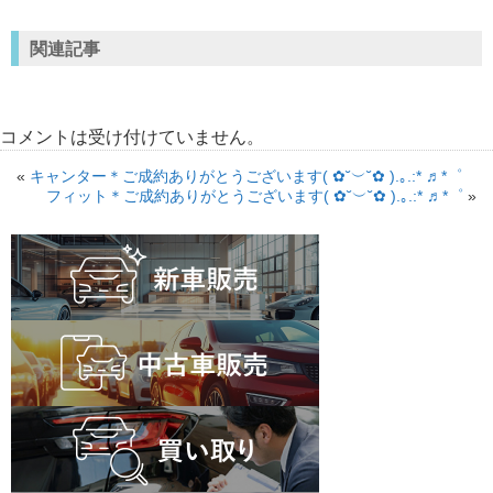
関連記事
コメントは受け付けていません。
«
キャンター＊ご成約ありがとうございます( ✿˘︶˘✿ ).｡.:* ♬*゜
フィット＊ご成約ありがとうございます( ✿˘︶˘✿ ).｡.:* ♬*゜
»