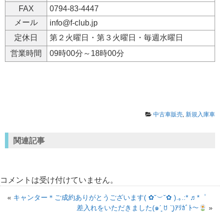
FAX
0794-83-4447
メール
info@f-club.jp
定休日
第２火曜日・第３火曜日・毎週水曜日
営業時間
09時00分～18時00分
中古車販売
,
新規入庫車
関連記事
コメントは受け付けていません。
«
キャンター＊ご成約ありがとうございます( ✿˘︶˘✿ ).｡.:* ♬*゜
差入れをいただきました(๑ˊ͈ ꇴ ˋ͈)ｱﾘｶﾞﾄ〜
»